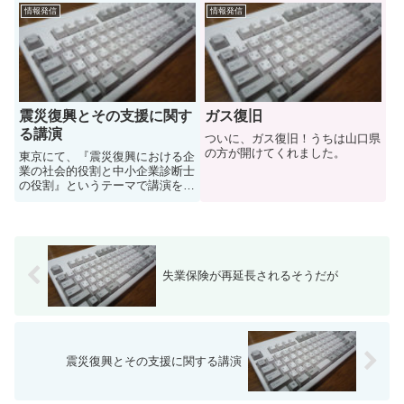
額が予算の３倍」が掲載された。
情報発信
情報発信
グループ化補助金では関東圏の中
小企業診断士にも協力していただ
いたこともあり、「全国紙に掲
載...
震災復興とその支援に関す
ガス復旧
る講演
ついに、ガス復旧！うちは山口県
の方が開けてくれました。
東京にて、『震災復興における企
業の社会的役割と中小企業診断士
の役割』というテーマで講演を行
いました。頂いた題目が重かった
のですが、 被災地の現状報告 ボ
ランティアや中小企業診断士によ
る支援の事例 被災地支援のあり
方 企業と地域社会、復興速度...
失業保険が再延長されるそうだが
震災復興とその支援に関する講演