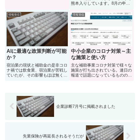
ミナーを開催しました。昨年は無
熊本入りしています。8月の申請
償セミナーでしたが、今年は趣向
に向けて時間が限られているとい
を変えて、「IT業界に特化」、
うことで2週にわたってお世話に
情報発信
情報発信
「補助金を武器に新たな商談を掘
なっております。熊本にグループ
り起こせるようになること」を目
化補助金は必要だったのか？既に
的...
何度も説明会が開かれているよ
う...
AIに最適な政策判断が可能
中小企業のコロナ対策～主
か？
な施策と使い方
宿泊業の現状と補助金の是非コロ
主な補助事業コロナ対策で様々な
ナ禍では飲食業、宿泊業が苦戦し
施策が打ち出されている。連日の
ていたが、その影響もほぼ無くな
報道で話題になっているものの、
ったといってよいだろう。宮城県
中小企業向けが活用できそうな施
内のニュースでも「既に過去最高
策としては「資金繰り」「雇用」
益」という宿泊業者や「ホテルが
「経済活動」に関するもので、こ
高くて仙台市内では旅費規定内で
れまでの自然災害と比べて特段新
泊まれるところを探すのが大
しいものは無いといえる。「資
変」...
金...
企業診断7月号に掲載されました
失業保険が再延長されるそうだが