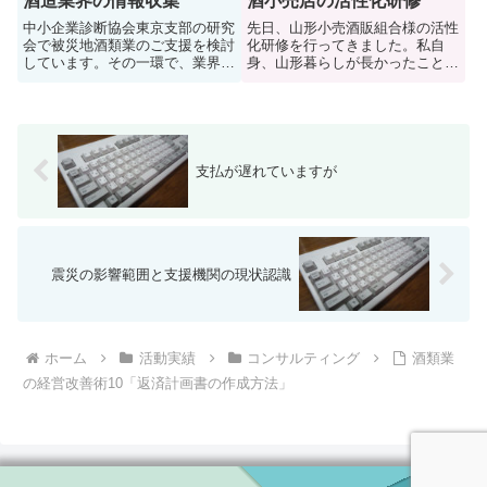
酒造業界の情報収集
酒小売店の活性化研修
中小企業診断協会東京支部の研究
先日、山形小売酒販組合様の活性
会で被災地酒類業のご支援を検討
化研修を行ってきました。私自
しています。その一環で、業界新
身、山形暮らしが長かったことも
聞社や酒造組合、酒類業関係者の
あり、何度か足を運んだ酒屋さん
方々に情報収集させて頂きまし
もあり、他の地域とは違う緊張で
た。津波の被害もさることなが
す。年末に向けて酒販小売組合と
ら、地震による建物・在庫品の被
して新しい仕掛けも用意している
害も大きなものになっています。
ようで、山形の酒小売店さんのレ
さし...
ベ...
支払が遅れていますが
震災の影響範囲と支援機関の現状認識
ホーム
活動実績
コンサルティング
酒類業
の経営改善術10「返済計画書の作成方法」