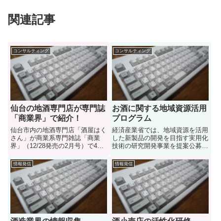
関連記事
コンサルティング
コンサルティング
仙台の地酒専門店が専門誌
お酒に関する地域資源活用
「商業界」で紹介！
プログラム
仙台市内の地酒専門店「酒屋はく
経済産業省では、地域資源を活用
さん」が商業系専門雑誌「商業
した新製品の開発を目指す実用化
界」（12/28発売の2月号）で4ペ
技術の研究開発事業を提案公募型
ージに渡って紹介されました。自
の研究開発事業として実施してい
分が書いた記事が掲載された嬉し
る。この第２回目の公募で、山形
情報発信
情報発信
さもさることながら、こういう地
の「山形県産酒造米「出羽の里」
道に頑張るお店が評価されるとい
を用いたコクのある発泡清酒の開
うのが嬉しいところです。今...
発」が採択された。今年の夏、
山...