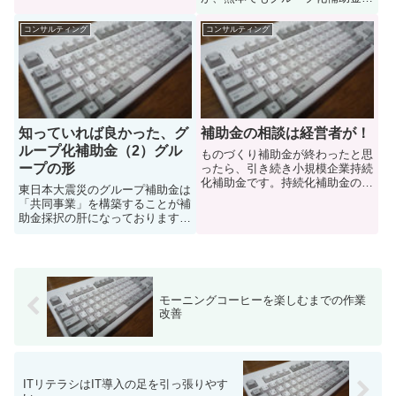
かに津波の被害は大きいものがあ
検討されているようです。ここ数
りましたが、地震の揺れも相当な
日は熊本から「グループ化補助
コンサルティング
コンサルティング
ものです。3/11の本震に加え、
金」というキーワードでの検索も
4/7の余震でも大きな被害が...
急増しています。熊本で適用され
るグループ化補助金の詳細は確認
でき...
知っていれば良かった、グ
補助金の相談は経営者が！
ループ化補助金（2）グル
ものづくり補助金が終わったと思
ープの形
ったら、引き続き小規模企業持続
化補助金です。持続化補助金のお
東日本大震災のグループ補助金は
手伝いは積極的にアナウンスして
「共同事業」を構築することが補
いないのですが、小口な分だけ件
助金採択の肝になっております。
数は多くなっています。補助金の
多分、これに関しては熊本でも同
相談相手となるのは、経営者であ
様の形になるかと想像しておりま
ったり、管理職であったり、技
す。共同事業の実効性を高めるこ
術...
とが重要になるかと思いますが、
計画立案以前に考慮しておいた
モーニングコーヒーを楽しむまでの作業
方...
改善
ITリテラシはIT導入の足を引っ張りやす