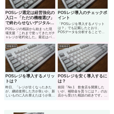
POSレジ選定は経営強化の
POSレジ導入のチェックポ
入口～「ただの機種選び」
イント
で終わらせないデジタル導
「POSレジを導入するメリット
入の話
は？」でも記載したとおり、
POSレジの相談から始まった現
POSデータを分析することで売
場支援「これまで使ってきたガチ
上管理や在庫管理に役立てること
ャレジが老朽化した。最近はパソ
が可能である。これ以外にも店舗
コンやタブレットで動くPOSレ
レイアウト・棚割の最適化に活用
ジがあるようなので、おススメの
情報発信
情報発信
することもあるし、仕入管理で使
機種を教えて欲しい」ある日、中
用することもある。非常に便利な
小企業の経営者の方から、そんな
機能...
ご相談をいただきました。製品
比...
POSレジを導入するメリッ
POSレジを安く導入するに
トは？
は？
昨日、「レジが古くなったきた
前回「No.1 飲食店を開業した
が、継続使用した方が良いか、新
いが、補助金を貰うには？」のお
しいものに入れ替えたほうが良い
店から受けた相談の続きです。こ
か」という質問を受けた。継続使
ちらのお店は新規開店なので、当
用した時のリース料と、新製品の
然ながらレジも購入しなければな
導入費用・運用費用を関したとこ
りません。希望としてはPOSレ
ろ、あまり大差はないようであ
ジを導入したいそうですが、資金