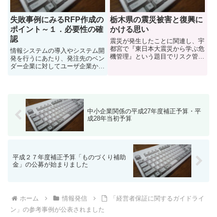
失敗事例にみるRFP作成の
栃木県の震災被害と復興に
ポイント～１．必要性の確
かける思い
認
震災が発生したことに関連し、宇
都宮で『東日本大震災から学ぶ危
情報システムの導入やシステム開
機管理』という題目でリスク管理
発を行うにあたり、発注先のベン
や事業継続の手法などについての
ダー企業に対してユーザ企業から
講演を行ってきました。宇都宮駅
提案を依頼する文書が
からタクシーで移動する途中、
RFP（Request For Proposal：提
「震災の影響はどうですか？」と
案依頼書）と言われています。こ
いうお話をしたところ、意外と被
の文書の必要性が訴えられ徐々に
害...
浸透してきてはいる...
中小企業関係の平成27年度補正予算・平
成28年当初予算
平成２７年度補正予算「ものづくり補助
金」の公募が始まりました
ホーム
情報発信
「経営者保証に関するガイドライ
ン」の参考事例が公表されました