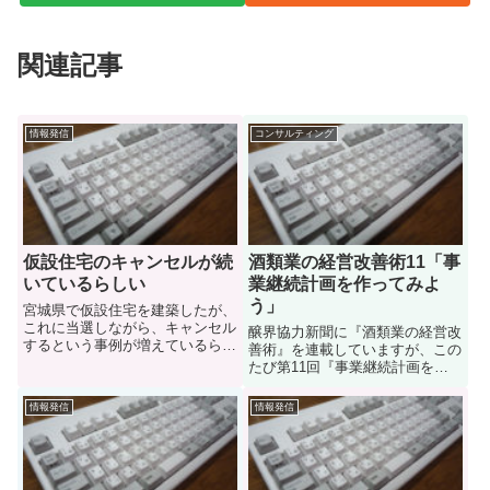
関連記事
情報発信
コンサルティング
仮設住宅のキャンセルが続
酒類業の経営改善術11「事
いているらしい
業継続計画を作ってみよ
う」
宮城県で仮設住宅を建築したが、
これに当選しながら、キャンセル
醸界協力新聞に『酒類業の経営改
するという事例が増えているらし
善術』を連載していますが、この
い。宮城 仮設住宅入居辞退相次
たび第11回『事業継続計画を作
ぐ NHKニュース仙台市 仮設住
ってみよう』が掲載されました。
宅の応募は１割 NHKニュース
東日本大震災の経験から事業継続
情報発信
情報発信
仮設住宅の立地に問題があるよう
計画の必要性が叫ばれています。
だが、これは仮設住宅の問題に...
「そもそも、事業継続計画とは何
か？」という疑問に答えるた
め、...