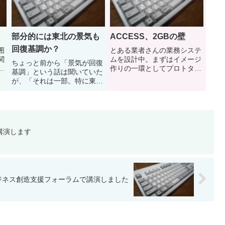
部分的には東北の景気も
ACCESS、2GBの壁
回復基調か？
囲
とある業者さんの業務システ
関
ムを設計中。まずはイメージ
ちょっと前から「景気が回復
作りの一環としてプロトタイ
基調」という話は聞いていた
び
プを作り、ここから要求分析
が、「それは一部。特に東北
だ
に入ります。今後の拡張性と
はまだまだ」とコメントして
災
導入費用を考えてMYSQLを
いた。が、ここのところ、本
て
使おうかと思っていたが、
当に一部ではあるが、回復基
ACCESSでプロトタイプを作
調にある企業が増えてきたよ
ったところ、微妙な容量。
うである。ホームページ作
講演します
「分...
成、ネット販売の開始、顧客
管理シス...
ジネス創造支援フォーラムで講演しました