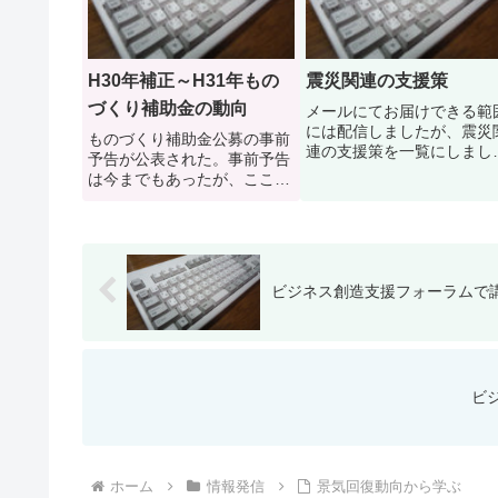
H30年補正～H31年もの
震災関連の支援策
づくり補助金の動向
メールにてお届けできる範
には配信しましたが、震災
ものづくり補助金公募の事前
連の支援策を一覧にしまし
予告が公表された。事前予告
た。再配布・再利用、およ
は今までもあったが、ここに
記載内容をコピーしていた
記載されていることを読んで
いても構いませんので、被
みるとH30年補正の「ものづ
した方のビジネスにお役立
くり補助金」の公募は2019年
ください。震災関連支援策
3月中旬には始まりそうだ。
その様な噂を耳にしたことは
ビジネス創造支援フォーラムで
あったものの、「そこまで
早...
ビ
ホーム
情報発信
景気回復動向から学ぶ