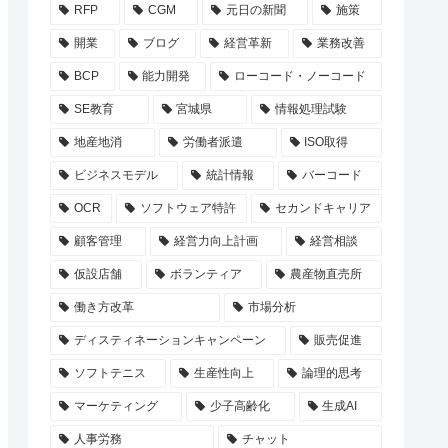
RFP
CGM
元日の新聞
施策
開業
ブログ
経営革新
業務改善
BCP
能力開発
ローコード・ノーコード
SE教育
宮城県
情報処理試験
地産地消
労働者派遣
ISO取得
ビジネスモデル
統計情報
バーコード
OCR
ソフトウェア特許
セカンドキャリア
顧客管理
経営力向上計画
経営相談
仮設店舗
ボランティア
農産物直売所
働き方改革
市場分析
ディスティネーションキャンペーン
販売促進
ソフトテニス
生産性向上
論理的思考
マーケティング
少子高齢化
生成AI
人事労務
チャット