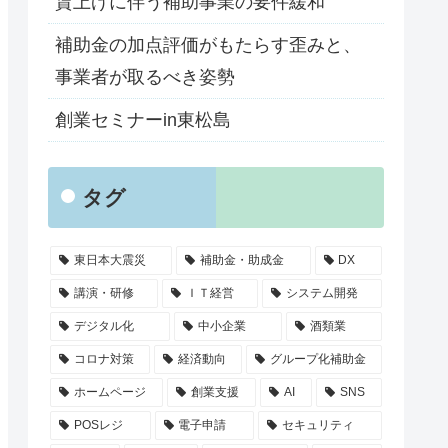
賃上げに伴う補助事業の要件緩和
補助金の加点評価がもたらす歪みと、
事業者が取るべき姿勢
創業セミナーin東松島
タグ
東日本大震災
補助金・助成金
DX
講演・研修
ＩＴ経営
システム開発
デジタル化
中小企業
酒類業
コロナ対策
経済動向
グループ化補助金
ホームページ
創業支援
AI
SNS
POSレジ
電子申請
セキュリティ