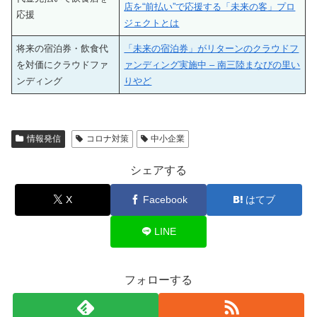
店を“前払い”で応援する「未来の客」プロ
応援
ジェクトとは
将来の宿泊券・飲食代
「未来の宿泊券」がリターンのクラウドフ
を対価にクラウドファ
ァンディング実施中 – 南三陸まなびの里い
ンディング
りやど
情報発信
コロナ対策
中小企業
シェアする
X
Facebook
はてブ
LINE
フォローする