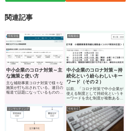
関連記事
情報発信
情報発信
中小企業のコロナ対策～主
中小企業のコロナ対策～持
な施策と使い方
続化という紛らわしいキー
ワード（その２）
主な補助事業コロナ対策で様々な
施策が打ち出されている。連日の
以前、「コロナ対策で中小企業が
報道で話題になっているものの、
使える制度として持続化というキ
中小企業向けが活用できそうな施
ーワードを含む制度が複数ある」
策としては「資金繰り」「雇用」
という記事を書きましたが、更に
「経済活動」に関するもので、こ
似たような名前のものが出てきま
コンサルティング
情報発信
れまでの自然災害と比べて特段新
した。 中小企業のコロナ対策～
しいものは無いといえる。「資
持続化という紛らわしいキーワー
金...
ド（その１）持続化給付金コロ
ナ...