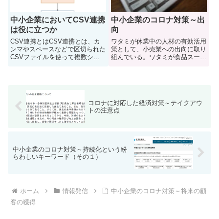
中小企業においてCSV連携
中小企業のコロナ対策～出
は役に立つか
向
CSV連携とはCSV連携とは、カ
ワタミが休業中の人材の有効活用
ンマやスペースなどで区切られた
策として、小売業への出向に取り
CSVファイルを使って複数シス
組んでいる。ワタミが食品スーパ
テム間でデータの受け渡しを行う
ー「ロピア」に従業員を出向、
方法である。会計ソフトや販売ソ
「業界の垣根を越えた人事連携で
フトでも「CSVで保存」「CSV
雇用を確保」｜食品産業新聞社ニ
でエキスポート」等のメニューが
ュースWEB出向というと一般的
あり、これらを選択するとシ...
には長期間になるが、他の記事を
コロナに対応した経済対策～テイクアウ
調...
トの注意点
中小企業のコロナ対策～持続化という紛
らわしいキーワード（その１）
ホーム
情報発信
中小企業のコロナ対策～将来の顧
客の獲得