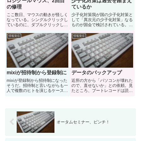
ロジクールマウス、2回目
少子化対策は過去を踏まえ
の修理
ているか
ここ数日、マウスの動きが怪しく
少子化対策我が国の少子化対策と
なっている。シングルクリックし
して「異次元の少子化対策」なる
ているのに、ダブルクリックした
ものが国会で検討されている。施
時の動作をするようになり、「チ
策内容としては「育児手当の拡充
ャタリング」という現象だろう。
や学童保育等の支援、働き方改革
情報発信
情報発信
amazonの購入履歴を調べたとこ
の推進」ということらしい。ま
ろ２年前に接点復活スプレーを購
た、この発表に先立って東京都は
入しているので、2年ぶりの...
「18歳以下の子ども1人当たり
に...
mixiが招待制から登録制に
データのバックアップ
mixiが登録制から招待制になった
近所の方から「パソコンが壊れた
そうだ。招待制と言いながらも一
ので、直せないか」との依頼。見
人で複数のヒトを演じるケースも
たところ、ブートレコードは読め
多く、「招待制と言ってもザル」
るものの、ハードディスクアクセ
であったが招待制ということで信
スが出来ない。ディスクを抜き取
頼を勝ち得ていたのは確かだろ
ってデスクトップＰＣに接続した
う。yahooの意識調査「SNSは招
が、カリカリ音はするものの一向
待制と登録制のどちらが...
に認識してくれない。残念なが
ら...
オータムセミナー、ピンチ！