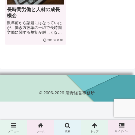
長時間労働と人材の成長
機会
数年前から話題にはなっていた
が、働き方改革の一環で長時間
労働に関する規制が厳しくなっ
た。法改正後は月45時間・年
2018.08.01
360時間を原則とし、最大でも
年720時間・単月でも100時間未
満・複数月なら80時間が上限に
なるらしい（「働き方改革」の
実現に...
© 2006-2026 清野経営事務所.
メニュー
ホーム
検索
トップ
サイドバー