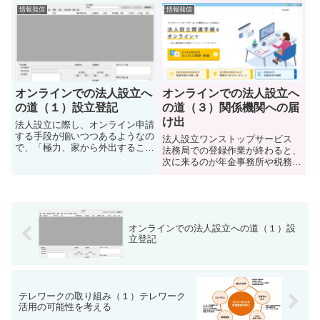
た。e-govは利用できる手続きが
請で対応してきた。結果として窓
情報発信
情報発信
多すぎるために自分が使いたい申
口で行ったのは公証役場で定款認
請書を見つけるまでが...
証の費用支払いと、法務局で印鑑
証明用のカード作成・電子証明
書...
オンラインでの法人設立へ
オンラインでの法人設立へ
の道（１）設立登記
の道（３）関係機関への届
け出
法人設立に際し、オンライン申請
する手段が揃いつつあるようなの
法人設立ワンストップサービス
で、「極力、家から外出すること
法務局での登録作業が終わると、
なく、費用もかけることなく、法
次に来るのが年金事務所や税務
人を設立する」ことに挑戦してみ
署、市町村窓口での手続きであ
た。まずは、公証人役場による定
る。ここは一括して「法人設立ワ
款認証を行い、それに次いで法務
ンストップサービス」で手続きが
局での設立登記である。定款認
終わる。 サービストップ | 法人
証...
設立ワンストップサービス こ
オンラインでの法人設立への道（１）設
の...
立登記
テレワークの取り組み（１）テレワーク
活用の可能性を考える