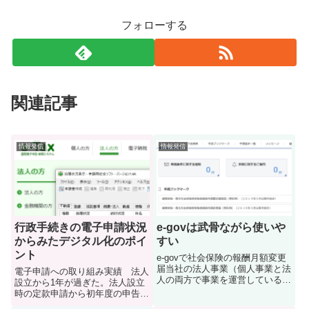
フォローする
関連記事
情報発信
情報発信
行政手続きの電子申請状況
e-govは武骨ながら使いや
からみたデジタル化のポイ
すい
ント
e-govで社会保険の報酬月額変更
届当社の法人事業（個人事業と法
電子申請への取り組み実績 法人
人の両方で事業を運営しているの
設立から1年が過ぎた。法人設立
で）で給与改定から三か月。報酬
時の定款申請から初年度の申告ま
月額の変更届をe-govで提出し
で電子化できる申請は全て電子申