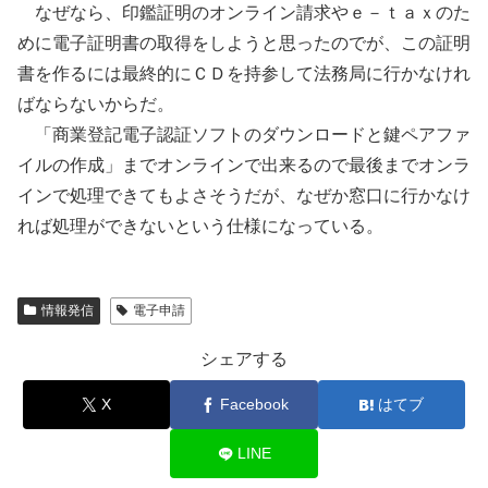
なぜなら、印鑑証明のオンライン請求やｅ－ｔａｘのた
めに電子証明書の取得をしようと思ったのでが、この証明
書を作るには最終的にＣＤを持参して法務局に行かなけれ
ばならないからだ。
「商業登記電子認証ソフトのダウンロードと鍵ペアファ
イルの作成」までオンラインで出来るので最後までオンラ
インで処理できてもよさそうだが、なぜか窓口に行かなけ
れば処理ができないという仕様になっている。
情報発信
電子申請
シェアする
X
Facebook
はてブ
LINE