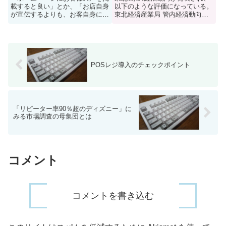
載すると良い」とか、「お店自身
以下のような評価になっている。
が宣伝するよりも、お客自身によ
東北経済産業局 管内経済動向全
るクチミのネットワークが形成さ
体の動向：一部に弱い動きがみら
れると、販売促進上効果的」など
れるものの、緩やかに持ち直して
といわれている。これは、そのと
いる 鉱工業生産：持ち直しの動
おりだし、そのようにお勧めする
きとなっている 個人消費：足踏
こともある。しかし、最近、ど
み状態となっている 住宅着
う...
工：...
POSレジ導入のチェックポイント
「リピーター率90％超のディズニー」に
みる市場調査の母集団とは
コメント
コメントを書き込む