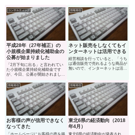
コンサルティング
情報発信
平成28年（27年補正）の
ネット販売をしなくてもイ
小規模企業持続化補助金の
ンターネットは活用できる
公募が始まりました
経営相談を行っていると、「うち
は通信販売で売れるような商品が
「2月下旬に出る」と言われてい
無いので、インターネットは活用
た小規模企業持続化補助金です
できない」という話を良く聞きま
が、今日、公募が開始されまし
す。また、これと似たお話で「イ
た。5/13締め切りですが、「でき
ンターネットを活用したいから、
るだけ４月末までに地域の商工会
情報発信
情報発信
ネットショップを作って欲しい」
に地域の商工会にお越しくださ
という相談を受けることもあり
い。」とあるので、4月末に向け
ま...
て動いた方が良さそうですね。昨
年...
お客様の声が信用できなく
東北6県の経済動向（2018
なってきた
年4月）
「ホームページにお客様の声を掲
東北6県の経済動向が発表され、