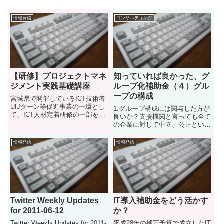
情報発信
コンサルティング
【研修】プロジェクトマネ
知っていれば良かった、グ
ジメント実践基礎講座
ループ化補助金（４）グル
ープの構成
宮城県で開催しているICT技術者
UIJターン等促進事業の一環とし
1.グループ構成には関与した方が
て、ICT人材定着研修の一部を担
良いか？支援機関と言っても全て
当しています。本日はその中の一
の企業に対して中立、公正という
つである、「プロジェクトマネジ
わけではないので、こうなると独
メント実践基礎講座」を実施しま
立した中立機関がグループ構成案
情報発信
情報発信
した。経験が浅い方も多いという
を作るというのもありえます。た
事で「開発経験も乏しく、...
だし、それはそれで問題が出てき
ます。どうやっても不具合は出...
Twitter Weekly Updates
IT導入補助金をどう活かす
for 2011-06-12
か？
Twitter Weekly Updates for 2011-
平成28年の補正予算で成立したIT