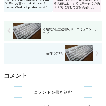
06-05 - 経営や... #twitbackr #
導入補助金、すでに第一次での約
Twitter Weekly Updates for 2011-
6800社に対して交付決定したよ
06-05 - 経営や業務に関する諸々
うで、「第二次募集もあるという
の話 #twitb...
のに、だいぶ予算を使ってしまっ
たな」という状態である。同じく
補正予算を使った「ものづくり補
助金」、「小規模企業持続...
酒類業の経営改善術８「コミュニケーシ
ョン」
生存の第1報
コメント
コメントを書き込む