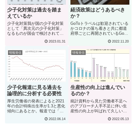
経済政策はどうあるべき
少子化対策は過去を踏ま
か？
えているか
GoToトラベルは歓迎されている
少子化対策我が国の少子化対策
かコロナの落ち着きと共に都道
として「異次元の少子化対策」
府県ごとに再開されているGoto
なるものが国会で検討されてい
トラベル。サービスの分かりに
る。施策内容としては「育児手
2023.01.31
2022.11.20
くさや、旅行業者や宿泊業者の
当の拡充や学童保育等の支援、
負担が大きいことから、あまり
働き方改革の推進」ということ
情報発信
情報発信
好評とは言えない。業者側から
らしい。また、この発表に先立
不評であったとしてもこれが経
って東京都は「18歳以下の子ど
済の活性...
も1人当たりに...
少子化報道に見る過去を
生産性の向上は進んでい
論理的に分析する必要性
るのか？
厚生労働省の発表によると2021
統計資料から見た労働者不足へ
年の合計特殊出生率が1.3と悪化
のアプローチ人手不足に伴い生
傾向にあるとか。報道では「コ
産性の向上が叫ばれて久しい
ロナの影響」もあるものの、
が、果たして生産性向上は進ん
2022.06.14
2022.05.13
「諸外国と比べて少子化対策が
でいるのか？数年前の統計資料
手薄」であることを指摘する声
になるが、厚労省の「労働経済
が大きい。 毎年、この時期に
の分析（令和元年版）」による
なると出生数や合計特殊出生率
と、人手不足に対して企業がど